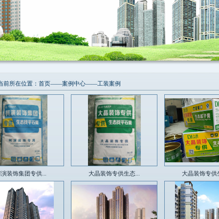
当前所在位置：
首页
——
案例中心
——
工装案例
演装饰集团专供...
大晶装饰专供生态...
大晶装饰专供生