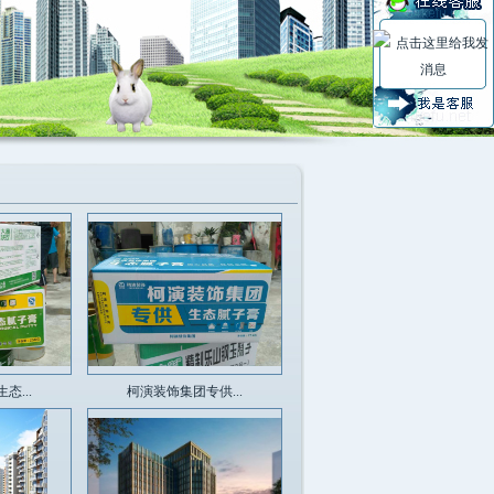
态...
柯演装饰集团专供...