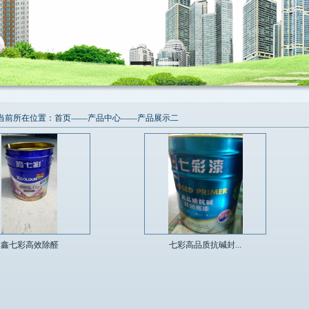
当前所在位置：
首页
——
产品中心
——
产品展示二
鑫七彩高效除醛
七彩高品质抗碱封...