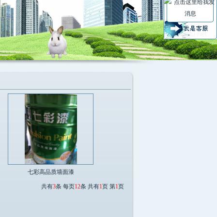
七彩高品质墙面漆
共有
3
条 每页
12
条 共有
1
页 第
1
页